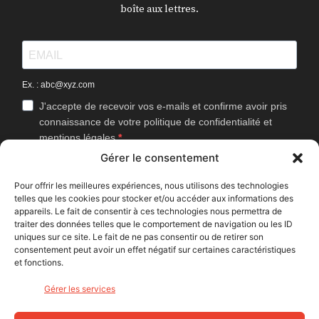
boîte aux lettres.
Ex. : abc@xyz.com
J'accepte de recevoir vos e-mails et confirme avoir pris
connaissance de votre politique de confidentialité et
mentions légales.
Gérer le consentement
Vous pouvez vous désinscrire à tout moment en cliquant sur le lien
présent dans nos emails.
Pour offrir les meilleures expériences, nous utilisons des technologies
telles que les cookies pour stocker et/ou accéder aux informations des
J'accepte que Bike Café mesure l'ouverture des
appareils. Le fait de consentir à ces technologies nous permettra de
newsletters afin d'améliorer les contenus proposés.
traiter des données telles que le comportement de navigation ou les ID
uniques sur ce site. Le fait de ne pas consentir ou de retirer son
consentement peut avoir un effet négatif sur certaines caractéristiques
et fonctions.
S'INSCRIRE
Gérer les services