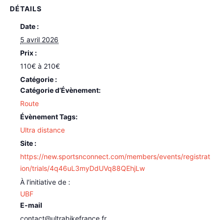
DÉTAILS
Date :
5 avril 2026
Prix :
110€ à 210€
Catégorie d’Évènement:
Route
Évènement Tags:
Ultra distance
Site :
https://new.sportsnconnect.com/members/events/registrat
ion/trials/4q46uL3myDdUVq88QEhjLw
UBF
E-mail
contact@ultrabikefrance.fr