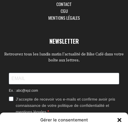
CONTACT
CGU
MENTIONS LÉGALES
NEWSLETTER
Retrouvez tous les lundis matin l'actualité de Bike Café dans votre
boîte aux lettres.
Ex. : abc@xyz.com
J'accepte de recevoir vos e-mails et confirme avoir pris
connaissance de votre politique de confidentialité et
mentions légales.
Gérer le consentement
Vous pouvez vous désinscrire à tout moment en cliquant sur le lien
présent dans nos emails.