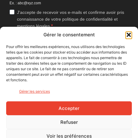
Ex. : abc@xyz.com
J'accepte de recevoir vos e-mails et confirme avoir pris
connaissance de votre politique de confidentialité et
mentions légales.
Gérer le consentement
Vous pouvez vous désinscrire à tout moment en cliquant sur le lien
présent dans nos emails.
Pour offrir les meilleures expériences, nous utilisons des technologies
telles que les cookies pour stocker et/ou accéder aux informations des
J'accepte que Bike Café mesure l'ouverture des
appareils. Le fait de consentir à ces technologies nous permettra de
newsletters afin d'améliorer les contenus proposés.
traiter des données telles que le comportement de navigation ou les ID
uniques sur ce site. Le fait de ne pas consentir ou de retirer son
consentement peut avoir un effet négatif sur certaines caractéristiques
et fonctions.
S'INSCRIRE
Gérer les services
NOUS SUIVRE
Accepter
Refuser
Voir les préférences