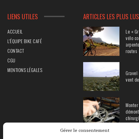
LIENS UTILES
ARTICLES LES PLUS LU
Le « Gr
ACCUEIL
vélo co
L’ÉQUIPE BIKE CAFÉ
arpente
CONTACT
routes
CGU
MENTIONS LÉGALES
Gravel 
vent de
Monter 
démont
chirurg
Gérer le consentement