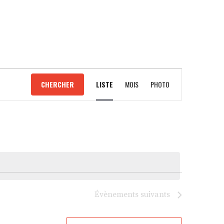
NAVIGATION
CHERCHER
LISTE
MOIS
PHOTO
DE
VUES
ÉVÈNEMENT
Évènements
suivants