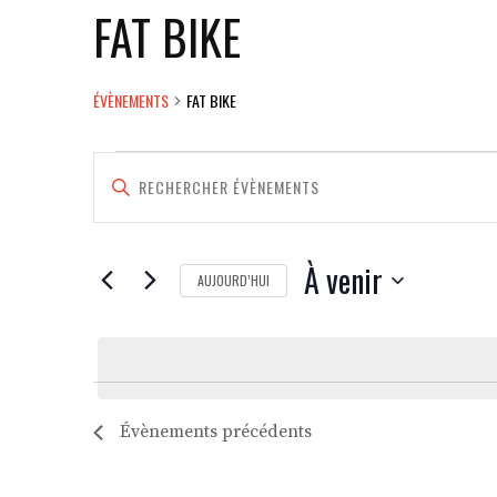
FAT BIKE
ÉVÈNEMENTS
FAT BIKE
ÉVÈNEMENTS
RECHERCHE
SAISIR
MOT-
ET
CLÉ.
RECHERCHER
NAVIGATION
ÉVÈNEMENTS
À venir
AUJOURD’HUI
DE
PAR
SÉLECTIONNEZ
MOT-
VUES
UNE
CLÉ.
DATE.
ÉVÈNEMENTS
Évènements
précédents