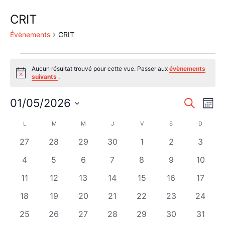
CRIT
Évènements
CRIT
Évènements
Aucun résultat trouvé pour cette vue. Passer aux
évènements
Notice
suivants
.
Reche
Nav
01/05/2026
Recherche
Mois
de
Sélectionnez
et
Calendrier
L
LUNDI
M
MARDI
M
MERCREDI
J
JEUDI
V
VENDREDI
S
SAMEDI
D
DIMANC
une
vu
naviga
date.
de
0
0
0
0
0
0
0
27
28
29
30
1
2
3
Év
de
évènements
évènements
évènements
évènements
évènements
évènements
évènem
Évènements
0
0
0
0
0
0
0
4
5
6
7
8
9
10
vues
évènements
évènements
évènements
évènements
évènements
évènements
évènem
0
0
0
0
0
0
0
11
12
13
14
15
16
17
Évène
évènements
évènements
évènements
évènements
évènements
évènements
évènem
0
0
0
0
0
0
0
18
19
20
21
22
23
24
évènements
évènements
évènements
évènements
évènements
évènements
évènem
0
0
0
0
0
0
0
25
26
27
28
29
30
31