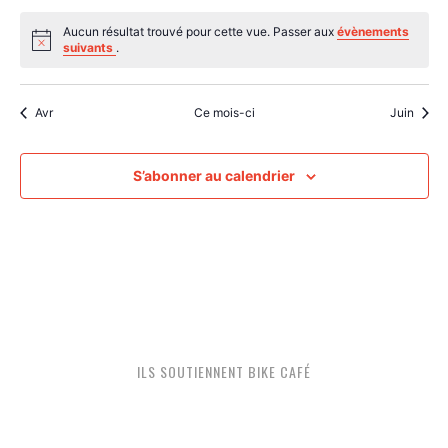
évènements
évènements
évènements
évènements
évènements
évènements
évènem
Aucun résultat trouvé pour cette vue. Passer aux
évènements
Notice
suivants
.
Avr
Ce mois-ci
Juin
S’abonner au calendrier