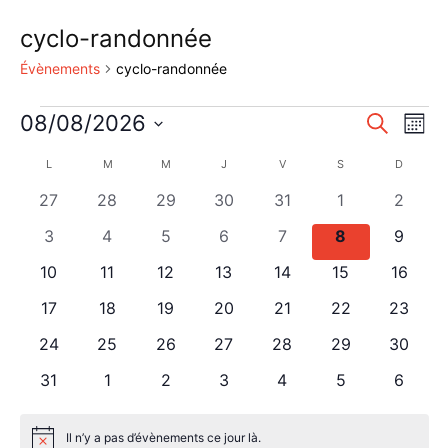
cyclo-randonnée
Évènements
cyclo-randonnée
Évènements
Reche
Nav
08/08/2026
Recherche
Mois
de
Sélectionnez
et
Calendrier
L
LUNDI
M
MARDI
M
MERCREDI
J
JEUDI
V
VENDREDI
S
SAMEDI
D
DIMANC
une
vu
naviga
date.
de
0
0
0
0
0
0
0
27
28
29
30
31
1
2
Év
de
évènements
évènements
évènements
évènements
évènements
évènements
évènem
Évènements
0
0
0
0
0
0
0
3
4
5
6
7
8
9
vues
évènements
évènements
évènements
évènements
évènements
évènements
évènem
0
0
0
0
0
0
0
10
11
12
13
14
15
16
Évène
évènements
évènements
évènements
évènements
évènements
évènements
évènem
0
0
0
0
0
0
0
17
18
19
20
21
22
23
évènements
évènements
évènements
évènements
évènements
évènements
évènem
0
0
0
0
0
0
0
24
25
26
27
28
29
30
évènements
évènements
évènements
évènements
évènements
évènements
évènem
0
0
0
0
0
0
0
31
1
2
3
4
5
6
évènements
évènements
évènements
évènements
évènements
évènements
évènem
Il n’y a pas d’évènements ce jour là.
Notice