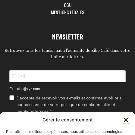
CGU
MENTIONS LÉGALES
NEWSLETTER
Retrouvez tous les lundis matin l'actualité de Bike Café dans votre
boîte aux lettres.
Ex. : abc@xyz.com
J'accepte de recevoir vos e-mails et confirme avoir pris
connaissance de votre politique de confidentialité et
mentions légales.
Gérer le consentement
Vous pouvez vous désinscrire à tout moment en cliquant sur le lien
présent dans nos emails.
Pour offrir les meilleures expériences, nous utilisons des technologies