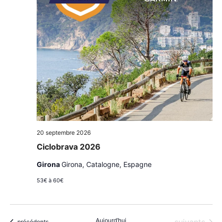
20 septembre 2026
Ciclobrava 2026
Girona
Girona, Catalogne, Espagne
53€ à 60€
Aujourd’hui
Évènements
Évènements
précédents