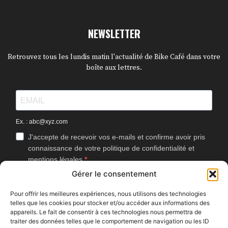
NEWSLETTER
Retrouvez tous les lundis matin l'actualité de Bike Café dans votre
boîte aux lettres.
Ex. : abc@xyz.com
J'accepte de recevoir vos e-mails et confirme avoir pris
connaissance de votre politique de confidentialité et
mentions légales.
Gérer le consentement
Vous pouvez vous désinscrire à tout moment en cliquant sur le lien
présent dans nos emails.
Pour offrir les meilleures expériences, nous utilisons des technologies
telles que les cookies pour stocker et/ou accéder aux informations des
J'accepte que Bike Café mesure l'ouverture des
appareils. Le fait de consentir à ces technologies nous permettra de
newsletters afin d'améliorer les contenus proposés.
traiter des données telles que le comportement de navigation ou les ID