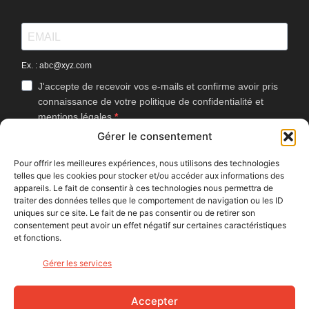
Ex. : abc@xyz.com
J'accepte de recevoir vos e-mails et confirme avoir pris
connaissance de votre politique de confidentialité et
mentions légales.
Gérer le consentement
Vous pouvez vous désinscrire à tout moment en cliquant sur le lien
présent dans nos emails.
Pour offrir les meilleures expériences, nous utilisons des technologies
telles que les cookies pour stocker et/ou accéder aux informations des
J'accepte que Bike Café mesure l'ouverture des
appareils. Le fait de consentir à ces technologies nous permettra de
newsletters afin d'améliorer les contenus proposés.
traiter des données telles que le comportement de navigation ou les ID
uniques sur ce site. Le fait de ne pas consentir ou de retirer son
consentement peut avoir un effet négatif sur certaines caractéristiques
et fonctions.
S'INSCRIRE
Gérer les services
NOUS SUIVRE
Accepter