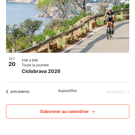
SEP
53€ à 60€
20
Toute la journée
Ciclobrava 2026
Aujourd’hui
Évènements
suivants
Évènements
précédents
S’abonner au calendrier