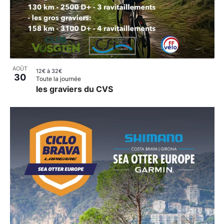
AOÛT
12€ à 32€
30
Toute la journée
les graviers du CVS