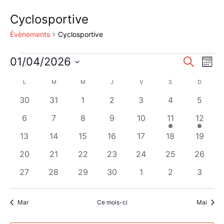
Cyclosportive
Évènements
Cyclosportive
Évènements
Reche
Nav
01/04/2026
Recherche
Mois
de
Sélectionnez
et
Calendrier
L
LUNDI
M
MARDI
M
MERCREDI
J
JEUDI
V
VENDREDI
S
SAMEDI
D
DIMANC
une
vu
naviga
date.
de
0
0
0
0
0
0
0
30
31
1
2
3
4
5
Év
de
évènements
évènements
évènements
évènements
évènements
évènements
évènem
Évènements
0
0
0
0
0
1
1
6
7
8
9
10
11
12
vues
évènements
évènements
évènements
évènements
évènements
évènement
évènem
0
0
0
0
0
0
0
13
14
15
16
17
18
19
Évène
évènements
évènements
évènements
évènements
évènements
évènements
évènem
0
0
0
0
0
0
0
20
21
22
23
24
25
26
évènements
évènements
évènements
évènements
évènements
évènements
évènem
0
0
0
0
0
0
0
27
28
29
30
1
2
3
évènements
évènements
évènements
évènements
évènements
évènements
évènem
Mar
Ce mois-ci
Mai