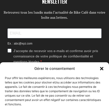
NEWSLETTER
Retrouvez tous les lundis matin l'actualité de Bike Café dans votre
boîte aux lettres.
Ex. : abc@xyz.com
J'accepte de recevoir vos e-mails et confirme avoir pris
connaissance de votre politique de confidentialité et
mentions légales.
Gérer le consentement
Vous pouvez vous désinscrire à tout moment en cliquant sur le lien
présent dans nos emails.
Pour offrir les meilleures expériences, nous utilisons des technologies
telles que les cookies pour stocker et/ou accéder aux informations des
J'accepte que Bike Café mesure l'ouverture des
appareils. Le fait de consentir à ces technologies nous permettra de
newsletters afin d'améliorer les contenus proposés.
traiter des données telles que le comportement de navigation ou les ID
uniques sur ce site. Le fait de ne pas consentir ou de retirer son
consentement peut avoir un effet négatif sur certaines caractéristiques
et fonctions.
S'INSCRIRE