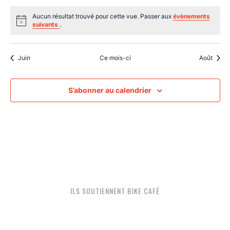
évènements
évènements
évènements
évènements
évènements
évènements
évènem
Aucun résultat trouvé pour cette vue. Passer aux
évènements
Notice
suivants
.
Juin
Ce mois-ci
Août
S’abonner au calendrier