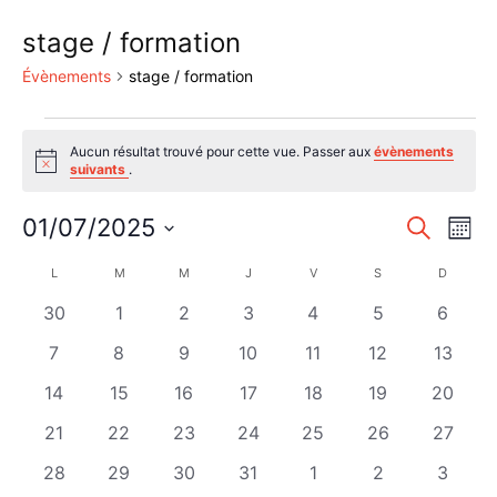
stage / formation
Évènements
stage / formation
Évènements
Aucun résultat trouvé pour cette vue. Passer aux
évènements
Notice
suivants
.
Reche
Nav
01/07/2025
Recherche
Mois
de
Sélectionnez
et
Calendrier
L
LUNDI
M
MARDI
M
MERCREDI
J
JEUDI
V
VENDREDI
S
SAMEDI
D
DIMANC
une
vu
naviga
date.
de
0
0
0
0
0
0
0
30
1
2
3
4
5
6
Év
de
évènements
évènements
évènements
évènements
évènements
évènements
évènem
Évènements
0
0
0
0
0
0
0
7
8
9
10
11
12
13
vues
évènements
évènements
évènements
évènements
évènements
évènements
évènem
0
0
0
0
0
0
0
14
15
16
17
18
19
20
Évène
évènements
évènements
évènements
évènements
évènements
évènements
évènem
0
0
0
0
0
0
0
21
22
23
24
25
26
27
évènements
évènements
évènements
évènements
évènements
évènements
évènem
0
0
0
0
0
0
0
28
29
30
31
1
2
3