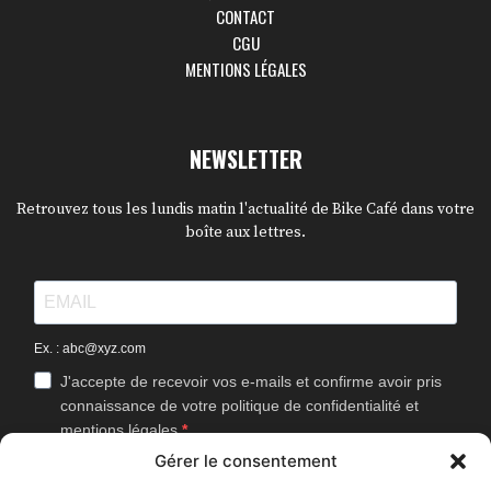
CONTACT
CGU
MENTIONS LÉGALES
NEWSLETTER
Retrouvez tous les lundis matin l'actualité de Bike Café dans votre
boîte aux lettres.
Ex. : abc@xyz.com
J'accepte de recevoir vos e-mails et confirme avoir pris
connaissance de votre politique de confidentialité et
mentions légales.
Gérer le consentement
Vous pouvez vous désinscrire à tout moment en cliquant sur le lien
présent dans nos emails.