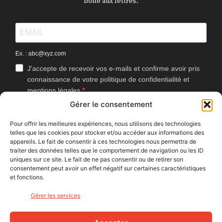
boîte aux lettres.
Ex. : abc@xyz.com
J'accepte de recevoir vos e-mails et confirme avoir pris
connaissance de votre politique de confidentialité et
mentions légales.
Gérer le consentement
Vous pouvez vous désinscrire à tout moment en cliquant sur le lien
présent dans nos emails.
Pour offrir les meilleures expériences, nous utilisons des technologies
telles que les cookies pour stocker et/ou accéder aux informations des
J'accepte que Bike Café mesure l'ouverture des
appareils. Le fait de consentir à ces technologies nous permettra de
newsletters afin d'améliorer les contenus proposés.
traiter des données telles que le comportement de navigation ou les ID
uniques sur ce site. Le fait de ne pas consentir ou de retirer son
consentement peut avoir un effet négatif sur certaines caractéristiques
et fonctions.
S'INSCRIRE
Gérer les services
NOUS SUIVRE