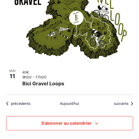
MAI
40€
11
9h00
-
17h00
Bici Gravel Loops
Évènements
Évènements
précédents
Aujourd’hui
suivants
S’abonner au calendrier