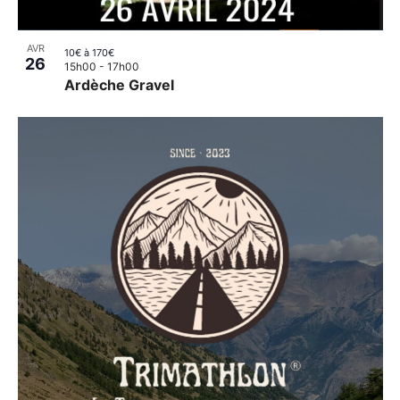
AVR
10€ à 170€
26
15h00
-
17h00
Ardèche Gravel