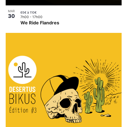
MAR
65€ à 110€
30
7h00
-
17h00
We Ride Flandres