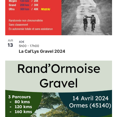
AVR
40€
13
5h00
-
17h00
La Cal’Lys Gravel 2024