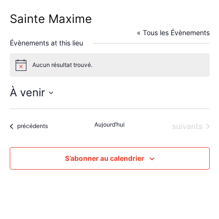
Sainte Maxime
« Tous les Évènements
Évènements at this lieu
Aucun résultat trouvé.
Notice
À venir
Sélectionnez
une
Aujourd’hui
Évènements
suivants
date.
Évènements
précédents
S’abonner au calendrier