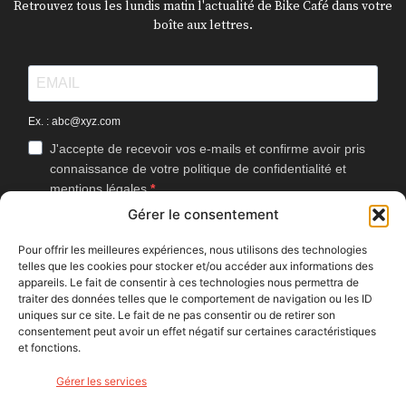
Retrouvez tous les lundis matin l'actualité de Bike Café dans votre
boîte aux lettres.
Ex. : abc@xyz.com
J'accepte de recevoir vos e-mails et confirme avoir pris
connaissance de votre politique de confidentialité et
mentions légales.
Gérer le consentement
Vous pouvez vous désinscrire à tout moment en cliquant sur le lien
présent dans nos emails.
Pour offrir les meilleures expériences, nous utilisons des technologies
telles que les cookies pour stocker et/ou accéder aux informations des
J'accepte que Bike Café mesure l'ouverture des
appareils. Le fait de consentir à ces technologies nous permettra de
newsletters afin d'améliorer les contenus proposés.
traiter des données telles que le comportement de navigation ou les ID
uniques sur ce site. Le fait de ne pas consentir ou de retirer son
consentement peut avoir un effet négatif sur certaines caractéristiques
et fonctions.
S'INSCRIRE
Gérer les services