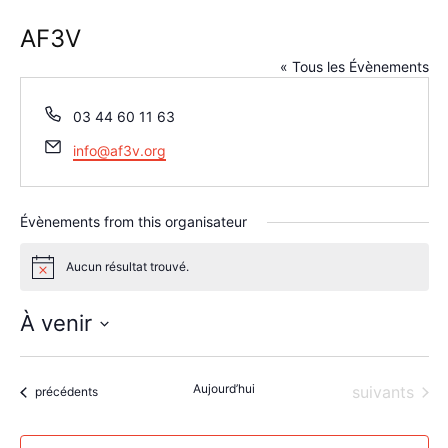
AF3V
« Tous les Évènements
Téléphone
03 44 60 11 63
Email
info@af3v.org
Évènements from this organisateur
Aucun résultat trouvé.
Notice
À venir
Sélectionnez
une
Aujourd’hui
Évènements
suivants
date.
Évènements
précédents