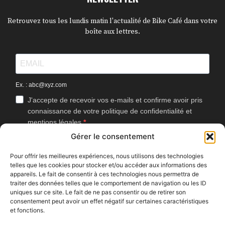
Retrouvez tous les lundis matin l'actualité de Bike Café dans votre
boîte aux lettres.
Ex. : abc@xyz.com
J'accepte de recevoir vos e-mails et confirme avoir pris
connaissance de votre politique de confidentialité et
mentions légales.
Gérer le consentement
Vous pouvez vous désinscrire à tout moment en cliquant sur le lien
présent dans nos emails.
Pour offrir les meilleures expériences, nous utilisons des technologies
telles que les cookies pour stocker et/ou accéder aux informations des
J'accepte que Bike Café mesure l'ouverture des
appareils. Le fait de consentir à ces technologies nous permettra de
newsletters afin d'améliorer les contenus proposés.
traiter des données telles que le comportement de navigation ou les ID
uniques sur ce site. Le fait de ne pas consentir ou de retirer son
consentement peut avoir un effet négatif sur certaines caractéristiques
et fonctions.
S'INSCRIRE