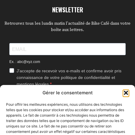
NEWSLETTER
Retrouvez tous les lundis matin l'actualité de Bike Café dans votre
boîte aux lettres.
Ex. : abc@xyz.com
J'accepte de recevoir vos e-mails et confirme avoir pris
connaissance de votre politique de confidentialité et
mentions légales.
Gérer le consentement
Vous pouvez vous désinscrire à tout moment en cliquant sur le lien
présent dans nos emails.
Pour offrir les meilleures expériences, nous utilisons des technologies
telles que les cookies pour stocker et/ou accéder aux informations des
J'accepte que Bike Café mesure l'ouverture des
appareils. Le fait de consentir à ces technologies nous permettra de
newsletters afin d'améliorer les contenus proposés.
traiter des données telles que le comportement de navigation ou les ID
uniques sur ce site. Le fait de ne pas consentir ou de retirer son
consentement peut avoir un effet négatif sur certaines caractéristiques