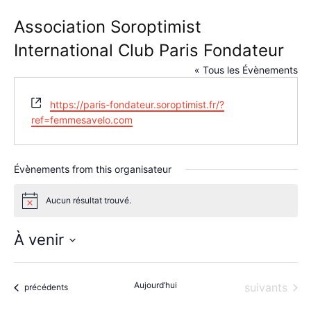
Association Soroptimist
International Club Paris Fondateur
« Tous les Évènements
Site
https://paris-fondateur.soroptimist.fr/?
web
ref=femmesavelo.com
Évènements from this organisateur
Aucun résultat trouvé.
Notice
À venir
Sélectionnez
une
Aujourd’hui
Évènements
suivants
date.
Évènements
précédents