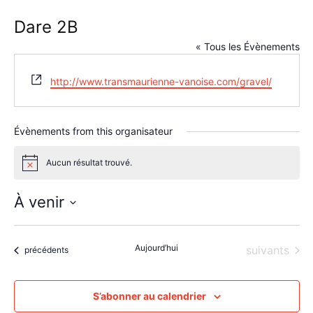
Dare 2B
« Tous les Évènements
Site
http://www.transmaurienne-vanoise.com/gravel/
web
Évènements from this organisateur
Aucun résultat trouvé.
Notice
À venir
Sélectionnez
une
Aujourd’hui
Évènements
suivants
date.
Évènements
précédents
S’abonner au calendrier