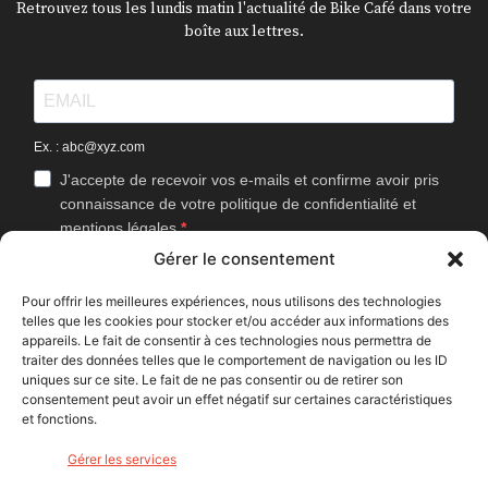
Retrouvez tous les lundis matin l'actualité de Bike Café dans votre
boîte aux lettres.
Ex. : abc@xyz.com
J'accepte de recevoir vos e-mails et confirme avoir pris
connaissance de votre politique de confidentialité et
mentions légales.
Gérer le consentement
Vous pouvez vous désinscrire à tout moment en cliquant sur le lien
présent dans nos emails.
Pour offrir les meilleures expériences, nous utilisons des technologies
telles que les cookies pour stocker et/ou accéder aux informations des
J'accepte que Bike Café mesure l'ouverture des
appareils. Le fait de consentir à ces technologies nous permettra de
newsletters afin d'améliorer les contenus proposés.
traiter des données telles que le comportement de navigation ou les ID
uniques sur ce site. Le fait de ne pas consentir ou de retirer son
consentement peut avoir un effet négatif sur certaines caractéristiques
et fonctions.
S'INSCRIRE
Gérer les services