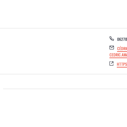
TÉLÉP
06278
EMAIL
CÉDRI
CEDRIC.AM
SITE
HTTPS
WEB