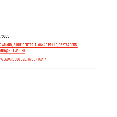
HONE
79055
C AMAND, 3 RUE CENTRALE, 06440 PEILLE, 0627879055,
AND@HOTMAIL.FR
://LABAROUDEUSE.FR/CONTACT/