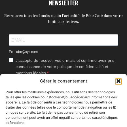
NEWSLETTER
Retrouvez tous les lundis matin l'actualité de Bike Café dans votre
boîte aux lettres.
Ex. : abc@xyz.com
J'accepte de recevoir vos e-mails et confirme avoir pris
connaissance de votre politique de confidentialité et
mentions légales.
Gérer le consentement
Vous pouvez vous désinscrire à tout moment en cliquant sur le lien
présent dans nos emails.
Pour offrir les meilleures expériences, nous utilisons des technologies
telles que les cookies pour stocker et/ou accéder aux informations des
J'accepte que Bike Café mesure l'ouverture des
appareils. Le fait de consentir à ces technologies nous permettra de
newsletters afin d'améliorer les contenus proposés.
traiter des données telles que le comportement de navigation ou les ID
uniques sur ce site. Le fait de ne pas consentir ou de retirer son
consentement peut avoir un effet négatif sur certaines caractéristiques
et fonctions.
S'INSCRIRE