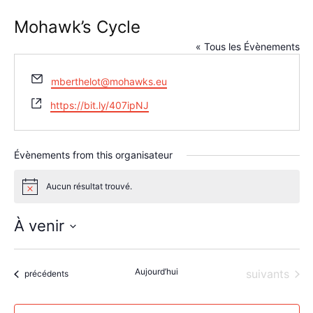
Mohawk’s Cycle
« Tous les Évènements
Email
mberthelot@mohawks.eu
Site
https://bit.ly/407ipNJ
web
Évènements from this organisateur
Aucun résultat trouvé.
Notice
À venir
Sélectionnez
une
Aujourd’hui
Évènements
suivants
date.
Évènements
précédents