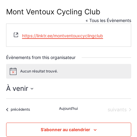
Mont Ventoux Cycling Club
« Tous les Évènements
Site
https://linktr.ee/montventouxcyclingclub
web
Évènements from this organisateur
Aucun résultat trouvé.
Notice
À venir
Sélectionnez
une
Aujourd’hui
Évènements
suivants
date.
Évènements
précédents
S’abonner au calendrier