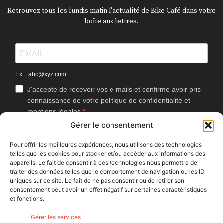
Retrouvez tous les lundis matin l'actualité de Bike Café dans votre
boîte aux lettres.
Ex. : abc@xyz.com
J'accepte de recevoir vos e-mails et confirme avoir pris
connaissance de votre politique de confidentialité et
mentions légales.
Gérer le consentement
Vous pouvez vous désinscrire à tout moment en cliquant sur le lien
présent dans nos emails.
Pour offrir les meilleures expériences, nous utilisons des technologies
telles que les cookies pour stocker et/ou accéder aux informations des
J'accepte que Bike Café mesure l'ouverture des
appareils. Le fait de consentir à ces technologies nous permettra de
newsletters afin d'améliorer les contenus proposés.
traiter des données telles que le comportement de navigation ou les ID
uniques sur ce site. Le fait de ne pas consentir ou de retirer son
consentement peut avoir un effet négatif sur certaines caractéristiques
et fonctions.
S'INSCRIRE
Gérer les services