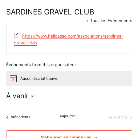
SARDINES GRAVEL CLUB
« Tous les Évènements
Site
https://www.helloasso.com/associations/sardines-
web
gravel-club
Évènements from this organisateur
Aucun résultat trouvé.
Notice
À venir
Sélectionnez
une
Aujourd’hui
Évènements
suivants
date.
Évènements
précédents
S’abonner au calendrier