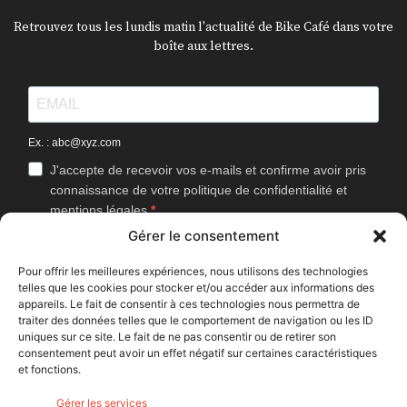
Retrouvez tous les lundis matin l'actualité de Bike Café dans votre
boîte aux lettres.
Ex. : abc@xyz.com
J'accepte de recevoir vos e-mails et confirme avoir pris
connaissance de votre politique de confidentialité et
mentions légales.
Gérer le consentement
Vous pouvez vous désinscrire à tout moment en cliquant sur le lien
présent dans nos emails.
Pour offrir les meilleures expériences, nous utilisons des technologies
telles que les cookies pour stocker et/ou accéder aux informations des
J'accepte que Bike Café mesure l'ouverture des
appareils. Le fait de consentir à ces technologies nous permettra de
newsletters afin d'améliorer les contenus proposés.
traiter des données telles que le comportement de navigation ou les ID
uniques sur ce site. Le fait de ne pas consentir ou de retirer son
consentement peut avoir un effet négatif sur certaines caractéristiques
et fonctions.
S'INSCRIRE
Gérer les services