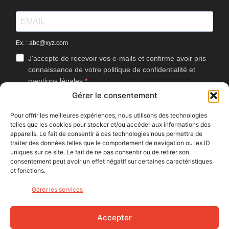
Ex. : abc@xyz.com
J'accepte de recevoir vos e-mails et confirme avoir pris
connaissance de votre politique de confidentialité et
mentions légales.
Gérer le consentement
Vous pouvez vous désinscrire à tout moment en cliquant sur le lien
présent dans nos emails.
Pour offrir les meilleures expériences, nous utilisons des technologies
telles que les cookies pour stocker et/ou accéder aux informations des
J'accepte que Bike Café mesure l'ouverture des
appareils. Le fait de consentir à ces technologies nous permettra de
newsletters afin d'améliorer les contenus proposés.
traiter des données telles que le comportement de navigation ou les ID
uniques sur ce site. Le fait de ne pas consentir ou de retirer son
consentement peut avoir un effet négatif sur certaines caractéristiques
et fonctions.
S'INSCRIRE
Gérer les services
NOUS SUIVRE
Accepter