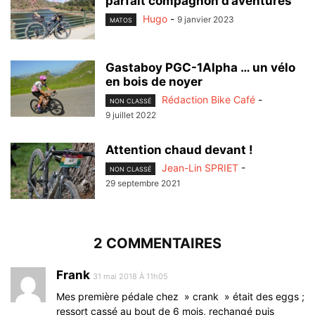
parfait compagnon d’aventures
Hugo
-
9 janvier 2023
MATOS
Gastaboy PGC-1Alpha … un vélo
en bois de noyer
Rédaction Bike Café
-
NON CLASSÉ
9 juillet 2022
Attention chaud devant !
Jean-Lin SPRIET
-
NON CLASSÉ
29 septembre 2021
2 COMMENTAIRES
Frank
31 mai 2018 À 11h05
Mes première pédale chez » crank » était des eggs ;
ressort cassé au bout de 6 mois, rechangé puis