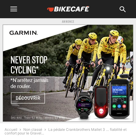
ANNONCE
Accueil
Non classé
La pédale Crankbrothers Mallet 3 … fiabilité et
confort pour le Gravel...