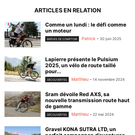
ARTICLES EN RELATION
Comme un lundi : le défi comme
un moteur
Patrick
-
30 juin 2025
BRÈVES DE COMPTOIR
Lapierre présente le Pulsium
2025, un vélo de route taillé
pour...
Matthieu
-
14 novembre 2024
DÉCOUVERTES
Sram dévoile Red AXS, sa
nouvelle transmission route haut
de gamme
Matthieu
-
22 mai 2024
DÉCOUVERTES
Gravel KONA SUTRA LTD, un