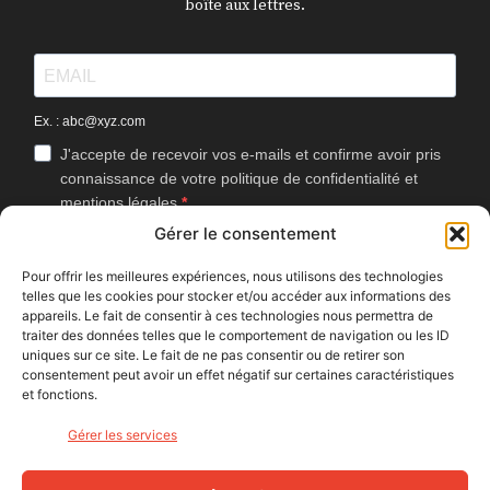
boîte aux lettres.
Ex. : abc@xyz.com
J'accepte de recevoir vos e-mails et confirme avoir pris
connaissance de votre politique de confidentialité et
mentions légales.
Gérer le consentement
Vous pouvez vous désinscrire à tout moment en cliquant sur le lien
présent dans nos emails.
Pour offrir les meilleures expériences, nous utilisons des technologies
telles que les cookies pour stocker et/ou accéder aux informations des
J'accepte que Bike Café mesure l'ouverture des
appareils. Le fait de consentir à ces technologies nous permettra de
newsletters afin d'améliorer les contenus proposés.
traiter des données telles que le comportement de navigation ou les ID
uniques sur ce site. Le fait de ne pas consentir ou de retirer son
consentement peut avoir un effet négatif sur certaines caractéristiques
et fonctions.
S'INSCRIRE
Gérer les services
NOUS SUIVRE