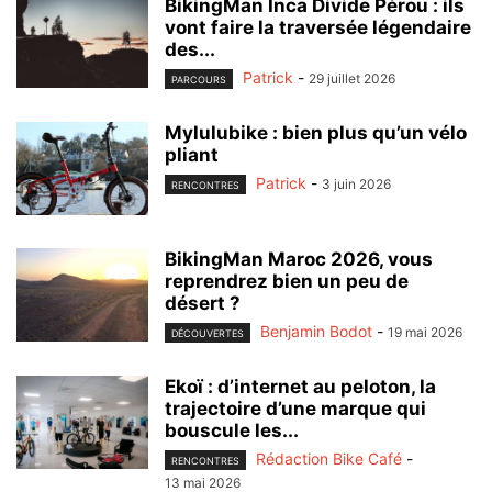
BikingMan Inca Divide Pérou : ils
vont faire la traversée légendaire
des...
Patrick
-
29 juillet 2026
PARCOURS
Mylulubike : bien plus qu’un vélo
pliant
Patrick
-
3 juin 2026
RENCONTRES
BikingMan Maroc 2026, vous
reprendrez bien un peu de
désert ?
Benjamin Bodot
-
19 mai 2026
DÉCOUVERTES
Ekoï : d’internet au peloton, la
trajectoire d’une marque qui
bouscule les...
Rédaction Bike Café
-
RENCONTRES
13 mai 2026