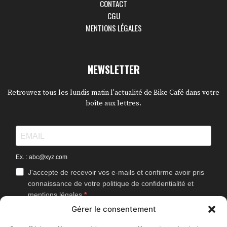
CONTACT
CGU
MENTIONS LÉGALES
NEWSLETTER
Retrouvez tous les lundis matin l'actualité de Bike Café dans votre
boîte aux lettres.
Ex. : abc@xyz.com
J'accepte de recevoir vos e-mails et confirme avoir pris
connaissance de votre politique de confidentialité et
mentions légales.
Gérer le consentement
Vous pouvez vous désinscrire à tout moment en cliquant sur le lien
présent dans nos emails.