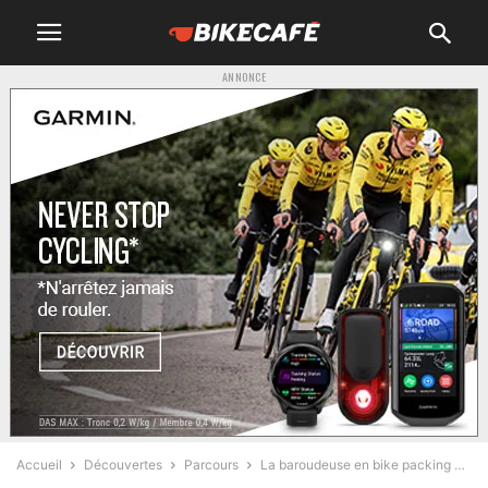
ANNONCE
Accueil
Découvertes
Parcours
La baroudeuse en bike packing …