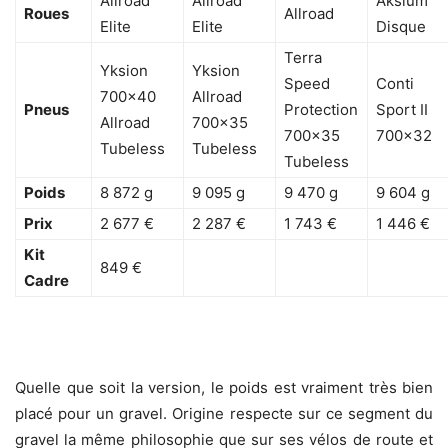
Allroad
Allroad
Aksium
Roues
Allroad
Elite
Elite
Disque
Terra
Yksion
Yksion
Speed
Conti
700×40
Allroad
Pneus
Protection
Sport II
Allroad
700×35
700×35
700×32
Tubeless
Tubeless
Tubeless
Poids
8 872 g
9 095 g
9 470 g
9 604 g
Prix
2 677 €
2 287 €
1 743 €
1 446 €
Kit
849 €
Cadre
Quelle que soit la version, le poids est vraiment très bien
placé pour un gravel. Origine respecte sur ce segment du
gravel la même philosophie que sur ses vélos de route et