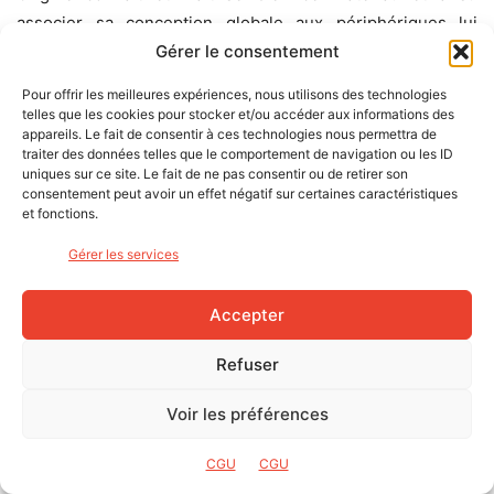
associer sa conception globale aux périphériques lui
donnant un certain confort. Belle surprise
Gérer le consentement
donc. À confirmer équipé en roues et pneus routes.
Pour offrir les meilleures expériences, nous utilisons des technologies
telles que les cookies pour stocker et/ou accéder aux informations des
appareils. Le fait de consentir à ces technologies nous permettra de
La maniabilité est très bonne. La fourche carbone est
traiter des données telles que le comportement de navigation ou les ID
incisive et précise et apporte également un certain confort
uniques sur ce site. Le fait de ne pas consentir ou de retirer son
à l’ensemble. On n’arrive pas au niveau de maniabilité de
consentement peut avoir un effet négatif sur certaines caractéristiques
et fonctions.
roues de 650 plus agiles, mais le Trail est joueur. Sa
légèreté y est certainement aussi pour quelque chose !
Gérer les services
Accepter
Refuser
Voir les préférences
CGU
CGU