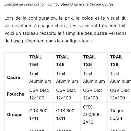
Exemple de configuration, configurateur Origine site Origine Cycles
Lors de la configuration, le prix, le poids et le visuel du
vélo évoluent à chaque choix, c’est vraiment très bien fait.
Voici un tableau récapitulatif simplifié des quatre versions
de base présentent dans le configurateur :
TRAIL
TRAIL
TRAIL
TRAIL
T56
T46
T36
T26
Trail
Trail
Trail
Trail
Cadre
Aluminium
Aluminium
Aluminium
Aluminiu
OGV Disc
OGV Disc
OGV Disc
OGV Disc
Fourche
12×100
12×100
12×100
12×100
GRX
GRX 800
GRX 600
Tiagra
Groupe
400/600
1×11
1X11
50/34
2×10