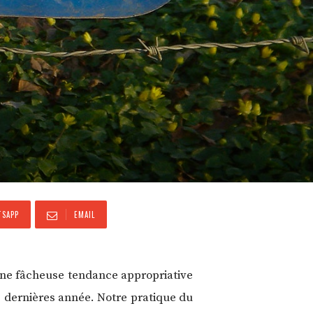
SAPP
EMAIL
’une fâcheuse tendance appropriative
0 dernières année. Notre pratique du