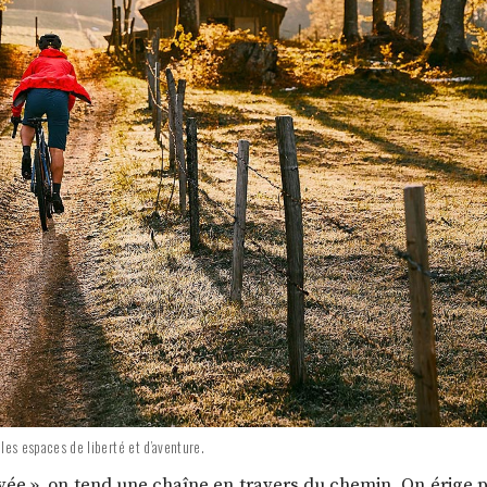
les espaces de liberté et d’aventure.
vée », on tend une chaîne en travers du chemin. On érige pl