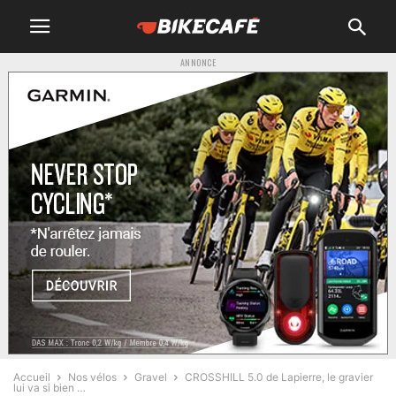
ANNONCE
Accueil
Nos vélos
Gravel
CROSSHILL 5.0 de Lapierre, le gravier
lui va si bien …