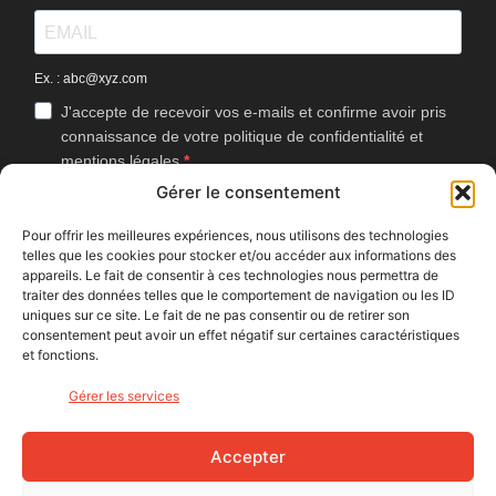
Ex. : abc@xyz.com
J'accepte de recevoir vos e-mails et confirme avoir pris
connaissance de votre politique de confidentialité et
mentions légales.
Gérer le consentement
Vous pouvez vous désinscrire à tout moment en cliquant sur le lien
présent dans nos emails.
Pour offrir les meilleures expériences, nous utilisons des technologies
telles que les cookies pour stocker et/ou accéder aux informations des
J'accepte que Bike Café mesure l'ouverture des
appareils. Le fait de consentir à ces technologies nous permettra de
newsletters afin d'améliorer les contenus proposés.
traiter des données telles que le comportement de navigation ou les ID
uniques sur ce site. Le fait de ne pas consentir ou de retirer son
consentement peut avoir un effet négatif sur certaines caractéristiques
et fonctions.
S'INSCRIRE
Gérer les services
NOUS SUIVRE
Accepter