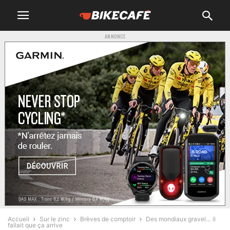
ANNONCE
Accueil
Sur le zinc
Brèves de comptoir
Des mondiaux gravel… il
fallait que ça arrive