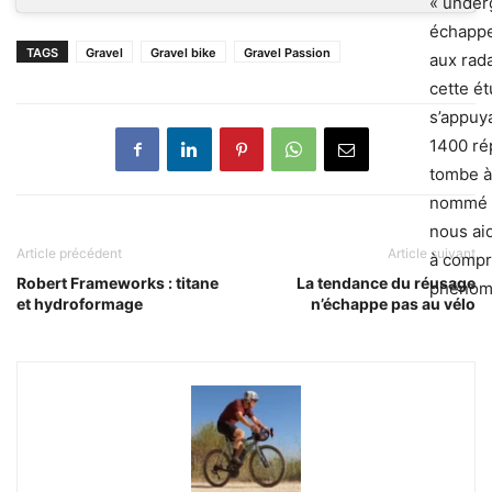
« under
échapp
TAGS
Gravel
Gravel bike
Gravel Passion
aux rada
cette ét
s’appuy
1400 ré
tombe à
nommé 
nous ai
Article précédent
Article suivant
à compr
Robert Frameworks : titane
La tendance du réusage
phénom
et hydroformage
n’échappe pas au vélo