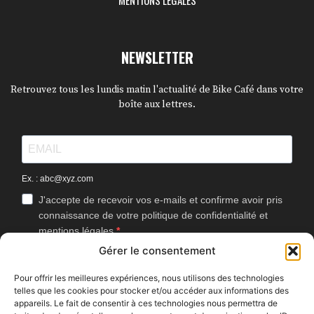
NEWSLETTER
Retrouvez tous les lundis matin l'actualité de Bike Café dans votre
boîte aux lettres.
Ex. : abc@xyz.com
J'accepte de recevoir vos e-mails et confirme avoir pris
connaissance de votre politique de confidentialité et
mentions légales.
Gérer le consentement
Vous pouvez vous désinscrire à tout moment en cliquant sur le lien
présent dans nos emails.
Pour offrir les meilleures expériences, nous utilisons des technologies
telles que les cookies pour stocker et/ou accéder aux informations des
J'accepte que Bike Café mesure l'ouverture des
appareils. Le fait de consentir à ces technologies nous permettra de
newsletters afin d'améliorer les contenus proposés.