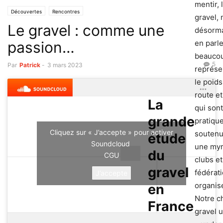
mentir, 
Découvertes
Rencontres
gravel,
Le gravel : comme une
désorma
passion…
en parl
beaucou
5
Par
Patrick
-
3 mars 2023
représe
le poids
route e
La
qui son
grande
pratiqu
Cliquez sur « J’accepte » pour activer
soutenu
étude
Soundcloud
une myr
du
bikecafe
·
GRAVELPASSION.FR un site po
CGU
clubs et
gravel
fédérat
J’accepte
organis
en
Notre c
France
gravel 