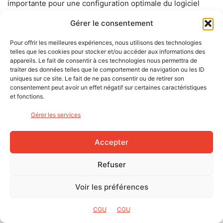
importante pour une configuration optimale du logiciel
TwoNav en fonction de notre pratique. Partant du fait que
Gérer le consentement
chaque activité a ses propres nécessités, chaque profil est
développé pour répondre à celles-ci (restrictions dans le
Pour offrir les meilleures expériences, nous utilisons des technologies
telles que les cookies pour stocker et/ou accéder aux informations des
calcul de route, visualisation de carte, configuration
appareils. Le fait de consentir à ces technologies nous permettra de
d’alarmes automatiques, champs de données affichés,
traiter des données telles que le comportement de navigation ou les ID
uniques sur ce site. Le fait de ne pas consentir ou de retirer son
etc.). Par ailleurs, il est tout à fait possible d’éditer les
consentement peut avoir un effet négatif sur certaines caractéristiques
traces directement sur le TwoNav Terra. En cela, le grand
et fonctions.
écran tactile apporte une ergonomie appréciable.
Gérer les services
Les cartes
Accepter
Notons que, nativement, ce dispositif utilise un fond de
Refuser
carte européen issu de la base de données géographiques
libre
OSM
, comme beaucoup de ses concurrents.
Voir les préférences
Cependant, si la cartographie OSM offre des couleurs et
une résolution correcte rendant la navigation simple,
CGU
CGU
l’intérêt de posséder un compteur TwoNav est ailleurs. En