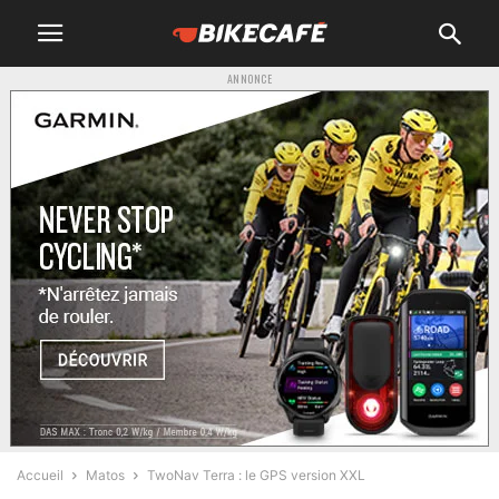
ANNONCE
Accueil
Matos
TwoNav Terra : le GPS version XXL