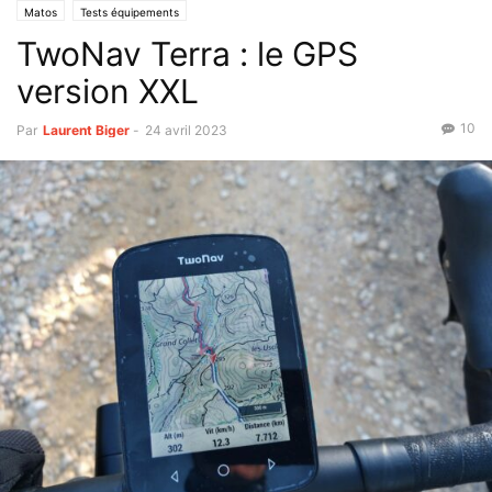
Matos
Tests équipements
TwoNav Terra : le GPS
version XXL
10
Par
Laurent Biger
-
24 avril 2023