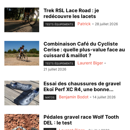
Trek RSL Lace Road : je
redécouvre les lacets
Patrick
-
28 juillet 2026
TESTS ÉQUIPEMENTS
Combinaison Café du Cycliste
Cerise : quelle plus-value face au
cuissard & maillot ?
Laurent Biger
-
TESTS ÉQUIPEMENTS
21 juillet 2026
Essai des chaussures de gravel
Ekoï Perf XC R4, une bonne...
Benjamin Bodot
-
14 juillet 2026
MATOS
Pédales gravel race Wolf Tooth
DEL : le test