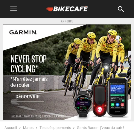
ANNONCE
Accueil
Matos
Tests équipements
Gants Racer : j’veux du cuir !