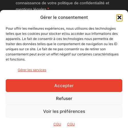
connaissance de votre politique de confidentialité et
mentions légales.
Gérer le consentement
Vous pouvez vous désinscrire à tout moment en cliquant sur le lien
présent dans nos emails.
Pour offrir les meilleures expériences, nous utilisons des technologies
telles que les cookies pour stocker et/ou accéder aux informations des
J'accepte que Bike Café mesure l'ouverture des
appareils. Le fait de consentir à ces technologies nous permettra de
newsletters afin d'améliorer les contenus proposés.
traiter des données telles que le comportement de navigation ou les ID
uniques sur ce site. Le fait de ne pas consentir ou de retirer son
consentement peut avoir un effet négatif sur certaines caractéristiques
et fonctions.
S'INSCRIRE
Gérer les services
NOUS SUIVRE
Accepter
Refuser
Voir les préférences
© Bike Café - 2026
CGU
CGU