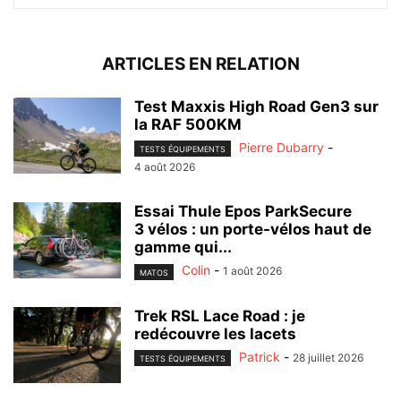
ARTICLES EN RELATION
Test Maxxis High Road Gen3 sur
la RAF 500KM
Pierre Dubarry
-
TESTS ÉQUIPEMENTS
4 août 2026
Essai Thule Epos ParkSecure
3 vélos : un porte-vélos haut de
gamme qui...
Colin
-
1 août 2026
MATOS
Trek RSL Lace Road : je
redécouvre les lacets
Patrick
-
28 juillet 2026
TESTS ÉQUIPEMENTS