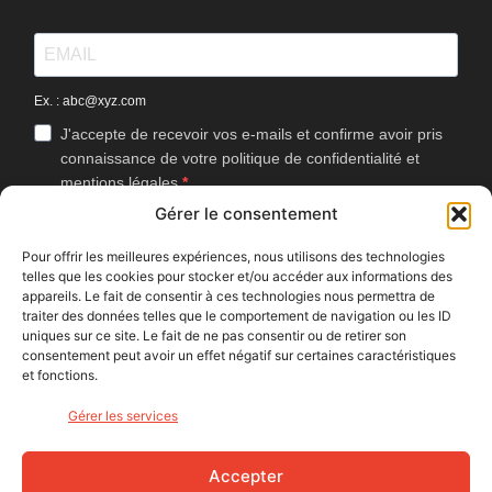
Ex. : abc@xyz.com
J'accepte de recevoir vos e-mails et confirme avoir pris
connaissance de votre politique de confidentialité et
mentions légales.
Gérer le consentement
Vous pouvez vous désinscrire à tout moment en cliquant sur le lien
présent dans nos emails.
Pour offrir les meilleures expériences, nous utilisons des technologies
telles que les cookies pour stocker et/ou accéder aux informations des
J'accepte que Bike Café mesure l'ouverture des
appareils. Le fait de consentir à ces technologies nous permettra de
newsletters afin d'améliorer les contenus proposés.
traiter des données telles que le comportement de navigation ou les ID
uniques sur ce site. Le fait de ne pas consentir ou de retirer son
consentement peut avoir un effet négatif sur certaines caractéristiques
et fonctions.
S'INSCRIRE
Gérer les services
NOUS SUIVRE
Accepter