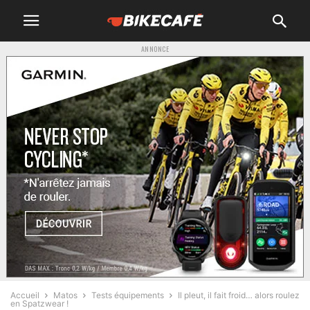
ANNONCE
Accueil
Matos
Tests équipements
Il pleut, il fait froid… alors roulez
en Spatzwear !