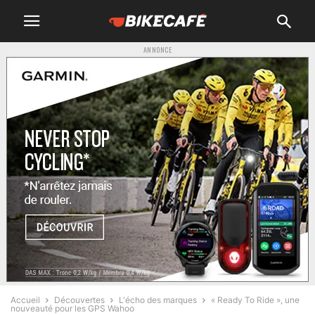
ANNONCE
Accueil
Découvertes
L'écho des marques
« Ready To Ride », une
nouveauté pour les GPS Wahoo