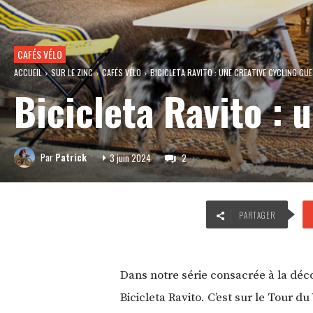
CAFÉS VÉLO
ACCUEIL
SUR LE ZINC
CAFÉS VÉLO
BICICLETA RAVITO : UNE CREATIVE CYCLING GU
Bicicleta Ravito :
Par
Patrick
3 juin 2024
2
PARTAGER
Dans notre série consacrée à la décou
Bicicleta Ravito. C’est sur le Tour d