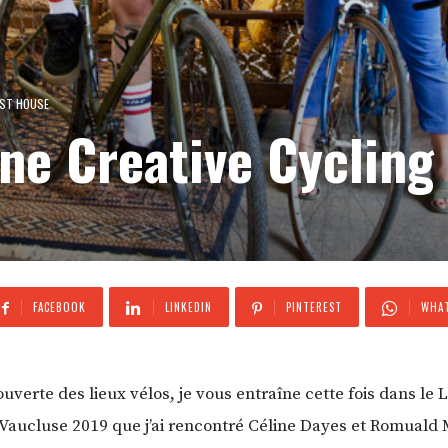
EST HOUSE
 une Creative Cyclin
FACEBOOK
LINKEDIN
PINTEREST
WHAT
verte des lieux vélos, je vous entraîne cette fois dans le Lo
u Vaucluse 2019 que j’ai rencontré Céline Dayes et Romuald M