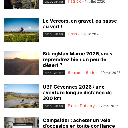
Patrick
-
1 juillet 2026
DÉCOUVERTES
Le Vercors, en gravel, ça passe
au vert !
Colin
-
18 juin 2026
DÉCOUVERTES
BikingMan Maroc 2026, vous
reprendrez bien un peu de
désert ?
Benjamin Bodot
-
19 mai 2026
DÉCOUVERTES
UBF Cévennes 2026 : une
aventure longue distance de
300 km
Pierre Dubarry
-
12 mai 2026
DÉCOUVERTES
Campsider : acheter un vélo
d’occasion en toute confiance