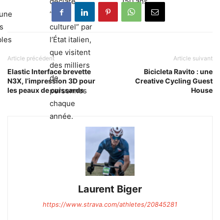
déclaré
150 ans.
 une
“bien
s
culturel” par
les
l’État italien,
que visitent
Article précédent
Article suivant
des milliers
Elastic Interface brevette
Bicicleta Ravito : une
de
N3X, l’impression 3D pour
Creative Cycling Guest
personnes
les peaux de cuissards
House
chaque
année.
Laurent Biger
https://www.strava.com/athletes/20845281