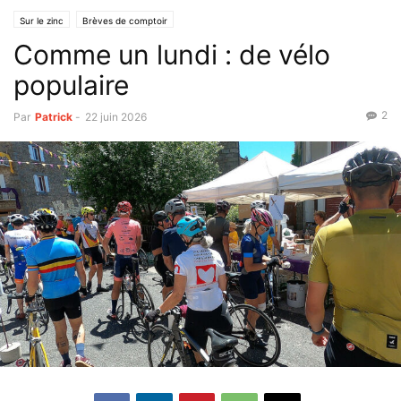
Sur le zinc
Brèves de comptoir
Comme un lundi : de vélo
populaire
2
Par
Patrick
-
22 juin 2026