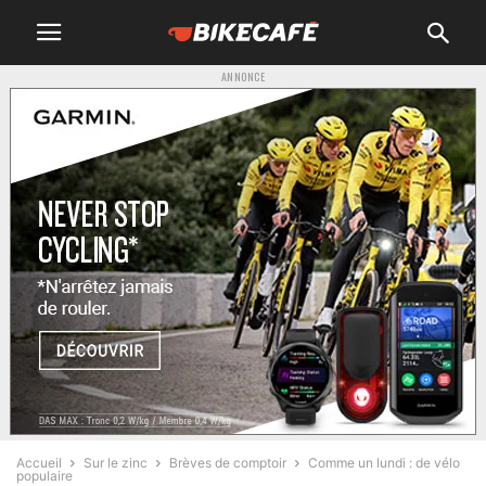
ANNONCE
Accueil
Sur le zinc
Brèves de comptoir
Comme un lundi : de vélo
populaire