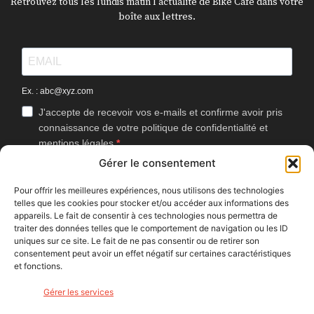
Retrouvez tous les lundis matin l'actualité de Bike Café dans votre
boîte aux lettres.
Ex. : abc@xyz.com
J'accepte de recevoir vos e-mails et confirme avoir pris
connaissance de votre politique de confidentialité et
mentions légales.
Gérer le consentement
Vous pouvez vous désinscrire à tout moment en cliquant sur le lien
présent dans nos emails.
Pour offrir les meilleures expériences, nous utilisons des technologies
telles que les cookies pour stocker et/ou accéder aux informations des
J'accepte que Bike Café mesure l'ouverture des
appareils. Le fait de consentir à ces technologies nous permettra de
newsletters afin d'améliorer les contenus proposés.
traiter des données telles que le comportement de navigation ou les ID
uniques sur ce site. Le fait de ne pas consentir ou de retirer son
consentement peut avoir un effet négatif sur certaines caractéristiques
et fonctions.
S'INSCRIRE
Gérer les services