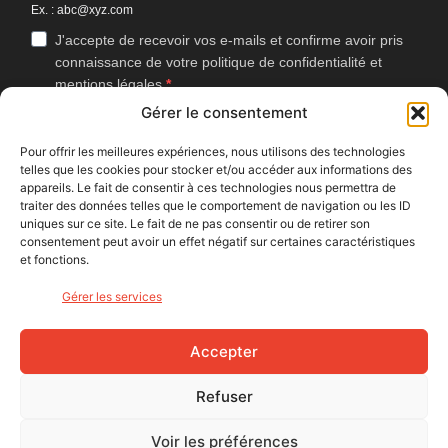
Ex. : abc@xyz.com
J'accepte de recevoir vos e-mails et confirme avoir pris
connaissance de votre politique de confidentialité et
mentions légales.
Gérer le consentement
Vous pouvez vous désinscrire à tout moment en cliquant sur le lien
présent dans nos emails.
Pour offrir les meilleures expériences, nous utilisons des technologies
telles que les cookies pour stocker et/ou accéder aux informations des
J'accepte que Bike Café mesure l'ouverture des
appareils. Le fait de consentir à ces technologies nous permettra de
newsletters afin d'améliorer les contenus proposés.
traiter des données telles que le comportement de navigation ou les ID
uniques sur ce site. Le fait de ne pas consentir ou de retirer son
consentement peut avoir un effet négatif sur certaines caractéristiques
et fonctions.
S'INSCRIRE
Gérer les services
NOUS SUIVRE
Accepter
Refuser
Voir les préférences