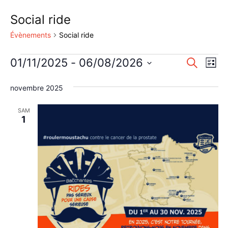
Social ride
Évènements
Social ride
Évènements
Reche
Nav
01/11/2025
 - 
06/08/2026
Recherche
Liste
de
Sélectionnez
et
une
novembre 2025
vu
naviga
date.
Év
SAM
de
1
vues
Évène