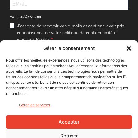
Ex. : abc@xyz.com
J'accepte de recevoir vos e-mails et confirme avoir pris
connaissance de votre politique de confidentialité et
mentions légales.
Gérer le consentement
Vous pouvez vous désinscrire à tout moment en cliquant sur le lien
présent dans nos emails.
Pour offrir les meilleures expériences, nous utilisons des technologies
telles que les cookies pour stocker et/ou accéder aux informations des
J'accepte que Bike Café mesure l'ouverture des
appareils. Le fait de consentir à ces technologies nous permettra de
newsletters afin d'améliorer les contenus proposés.
traiter des données telles que le comportement de navigation ou les ID
uniques sur ce site. Le fait de ne pas consentir ou de retirer son
consentement peut avoir un effet négatif sur certaines caractéristiques
et fonctions.
S'INSCRIRE
Gérer les services
NOUS SUIVRE
Accepter
Refuser