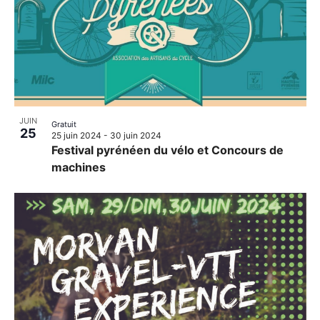
JUIN
Gratuit
25
25 juin 2024
-
30 juin 2024
Festival pyrénéen du vélo et Concours de
machines