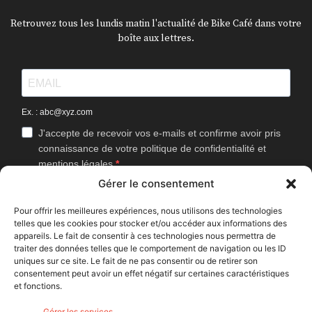
Retrouvez tous les lundis matin l'actualité de Bike Café dans votre
boîte aux lettres.
Ex. : abc@xyz.com
J'accepte de recevoir vos e-mails et confirme avoir pris
connaissance de votre politique de confidentialité et
mentions légales.
Gérer le consentement
Vous pouvez vous désinscrire à tout moment en cliquant sur le lien
présent dans nos emails.
Pour offrir les meilleures expériences, nous utilisons des technologies
telles que les cookies pour stocker et/ou accéder aux informations des
J'accepte que Bike Café mesure l'ouverture des
appareils. Le fait de consentir à ces technologies nous permettra de
newsletters afin d'améliorer les contenus proposés.
traiter des données telles que le comportement de navigation ou les ID
uniques sur ce site. Le fait de ne pas consentir ou de retirer son
consentement peut avoir un effet négatif sur certaines caractéristiques
et fonctions.
S'INSCRIRE
Gérer les services