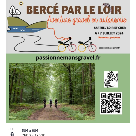
JUIL
58€ à 68€
6
7h00
-
17h00