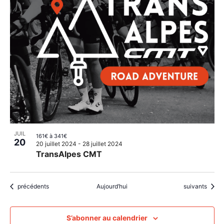
JUIL
161€ à 341€
20
20 juillet 2024
-
28 juillet 2024
TransAlpes CMT
Évènements
Évènements
précédents
Aujourd’hui
suivants
S’abonner au calendrier