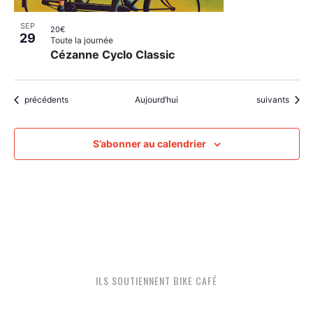
SEP
20€
29
Toute la journée
Cézanne Cyclo Classic
Évènements
Évènements
précédents
Aujourd’hui
suivants
S’abonner au calendrier