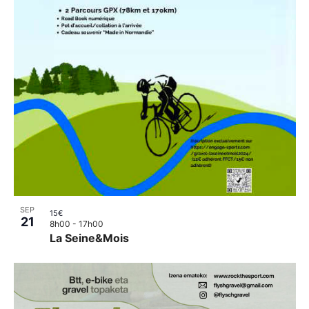
SEP
15€
21
8h00
-
17h00
La Seine&Mois