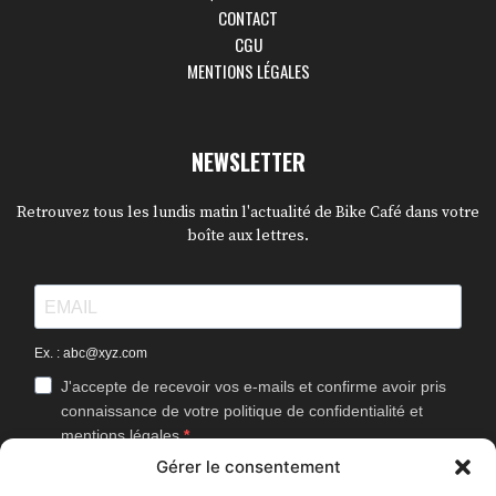
CONTACT
CGU
MENTIONS LÉGALES
NEWSLETTER
Retrouvez tous les lundis matin l'actualité de Bike Café dans votre
boîte aux lettres.
Ex. : abc@xyz.com
J'accepte de recevoir vos e-mails et confirme avoir pris
connaissance de votre politique de confidentialité et
mentions légales.
Gérer le consentement
Vous pouvez vous désinscrire à tout moment en cliquant sur le lien
présent dans nos emails.