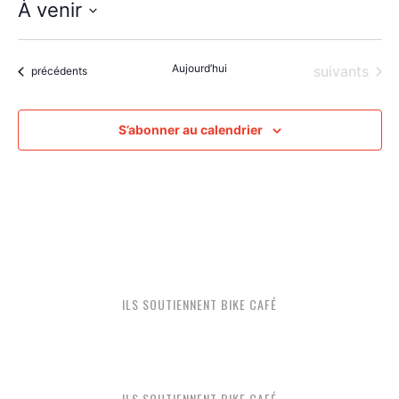
À venir
Sélectionnez
une
Aujourd’hui
Évènements
suivants
date.
Évènements
précédents
S’abonner au calendrier