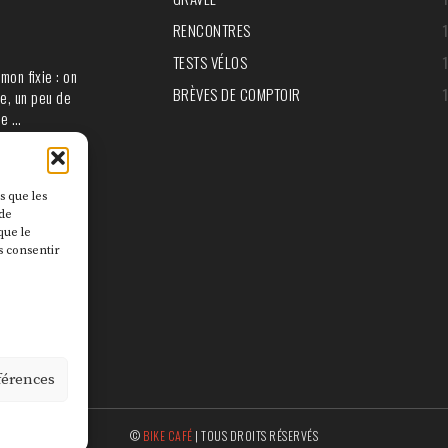
RENCONTRES
TESTS VÉLOS
mon fixie : on
BRÈVES DE COMPTOIR
e, un peu de
ie …
s que les
 de
que le
s consentir
éférences
©
BIKE CAFÉ
| TOUS DROITS RÉSERVÉS