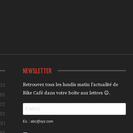
NEWSLETTER
433
Retrouvez tous les lundis matin l'actualité de
Bike Café dans votre boîte aux lettres 😉.
365
322
302
Ex. : abc@xyz.com
201
188