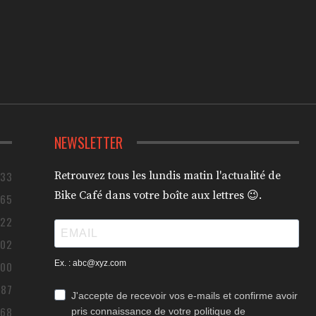
NEWSLETTER
433
Retrouvez tous les lundis matin l'actualité de
Bike Café dans votre boîte aux lettres 😉.
365
322
302
Ex. : abc@xyz.com
200
187
J'accepte de recevoir vos e-mails et confirme avoir
168
pris connaissance de votre politique de