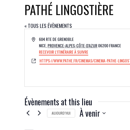
PATHÉ LINGOSTIÈRE
« TOUS LES ÉVÈNEMENTS
ADRESSE
604 RTE DE GRENOBLE
NICE
,
PROVENCE-ALPES-CÔTE-D'AZUR
06200
FRANCE
RECEVOIR L’ITINÉRAIRE À SUIVRE
SITE
HTTPS://WWW.PATHE.FR/CINEMAS/CINEMA-PATHE-LINGOS
WEB
Évènements at this lieu
À venir
AUJOURD’HUI
SÉLECTIONNEZ
UNE