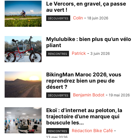
Le Vercors, en gravel, ça passe
au vert !
Colin
-
18 juin 2026
DÉCOUVERTES
Mylulubike : bien plus qu’un vélo
pliant
Patrick
-
3 juin 2026
RENCONTRES
BikingMan Maroc 2026, vous
reprendrez bien un peu de
désert ?
Benjamin Bodot
-
19 mai 2026
DÉCOUVERTES
Ekoï : d’internet au peloton, la
trajectoire d’une marque qui
bouscule les...
Rédaction Bike Café
-
RENCONTRES
13 mai 2026