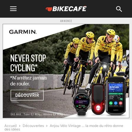
ANNONCE
Accueil
Découvertes
Anjou Vélo Vintage … la mode du rétro donne
des idées