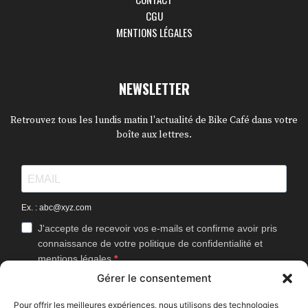
CGU
MENTIONS LÉGALES
NEWSLETTER
Retrouvez tous les lundis matin l'actualité de Bike Café dans votre
boîte aux lettres.
Ex. : abc@xyz.com
J'accepte de recevoir vos e-mails et confirme avoir pris
connaissance de votre politique de confidentialité et
mentions légales.
Gérer le consentement
Vous pouvez vous désinscrire à tout moment en cliquant sur le lien
présent dans nos emails.
Pour offrir les meilleures expériences, nous utilisons des technologies