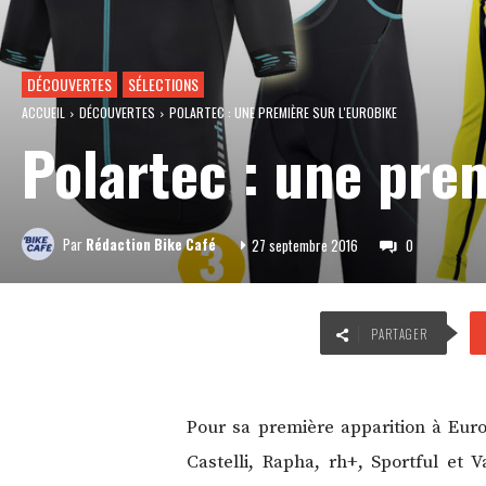
DÉCOUVERTES
SÉLECTIONS
ACCUEIL
DÉCOUVERTES
POLARTEC : UNE PREMIÈRE SUR L'EUROBIKE
Polartec : une prem
Par
Rédaction Bike Café
27 septembre 2016
0
PARTAGER
Pour sa première apparition à Eur
Castelli, Rapha, rh+, Sportful et