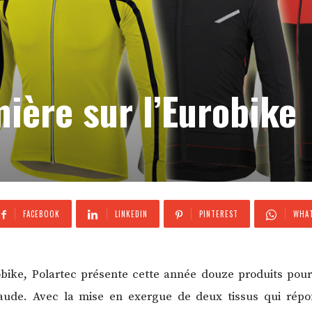
ière sur l’Eurobike
FACEBOOK
LINKEDIN
PINTEREST
WHAT
obike, Polartec présente cette année douze produits pour
 Vaude. Avec la mise en exergue de deux tissus qui rép