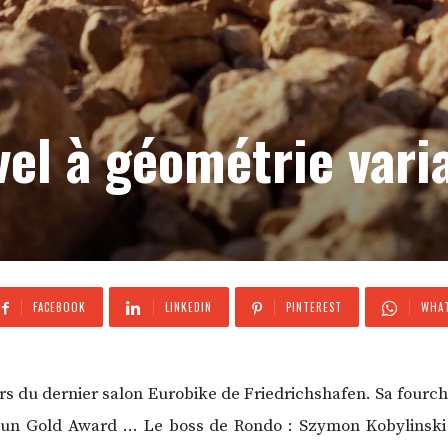
el à géométrie vari
FACEBOOK
LINKEDIN
PINTEREST
WHAT
ors du dernier salon Eurobike de Friedrichshafen. Sa fourch
un Gold Award … Le boss de Rondo : Szymon Kobylinski n’