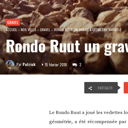
GRAVEL
ACCUEIL
NOS VÉLOS
GRAVEL
RONDO RUUT UN GRAVEL À GÉOMÉTRIE VARIABLE
Rondo Ruut un grav
Par
Patrick
15 février 2018
2
PARTAGER
Le Rondo Ruut a joué les vedettes l
géométrie, a été récompensée par 