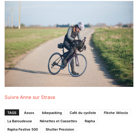
Suivre Anne sur Strava
TAGS
Assos
bikepacking
Café du cycliste
Flèche Vélocio
La Baroudeuse
Nénettes et Cassettes
Rapha
Rapha Festive 500
Shutter Precision