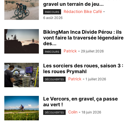
gravel un terrain de jeu...
Rédaction Bike Café
-
PARCOURS
6 août 2026
BikingMan Inca Divide Pérou : ils
vont faire la traversée légendaire
des...
Patrick
-
29 juillet 2026
PARCOURS
Les sorciers des roues, saison 3 :
les roues Prymahl
Patrick
-
1 juillet 2026
DÉCOUVERTES
Le Vercors, en gravel, ça passe
au vert !
Colin
-
18 juin 2026
DÉCOUVERTES