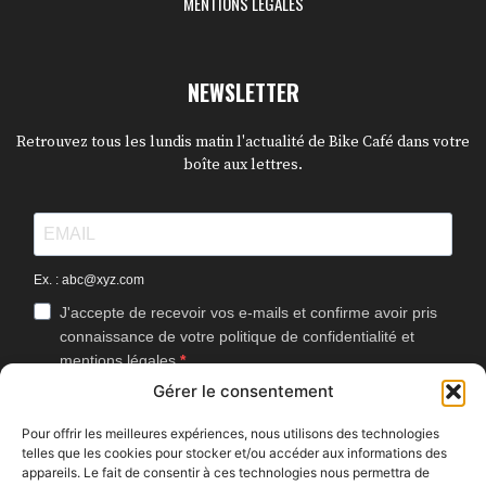
MENTIONS LÉGALES
NEWSLETTER
Retrouvez tous les lundis matin l'actualité de Bike Café dans votre
boîte aux lettres.
Ex. : abc@xyz.com
J'accepte de recevoir vos e-mails et confirme avoir pris
connaissance de votre politique de confidentialité et
mentions légales.
Gérer le consentement
Vous pouvez vous désinscrire à tout moment en cliquant sur le lien
présent dans nos emails.
Pour offrir les meilleures expériences, nous utilisons des technologies
telles que les cookies pour stocker et/ou accéder aux informations des
J'accepte que Bike Café mesure l'ouverture des
appareils. Le fait de consentir à ces technologies nous permettra de
newsletters afin d'améliorer les contenus proposés.