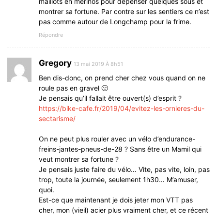
maillots en mérinos pour dépenser quelques sous et
montrer sa fortune. Par contre sur les sentiers ce n’est
pas comme autour de Longchamp pour la frime.
Répondre
Gregory
13 mai 2019 À 8h51
Ben dis-donc, on prend cher chez vous quand on ne
roule pas en gravel 🙁
Je pensais qu’il fallait être ouvert(s) d’esprit ?
https://bike-cafe.fr/2019/04/evitez-les-ornieres-du-
sectarisme/
On ne peut plus rouler avec un vélo d’endurance-
freins-jantes-pneus-de-28 ? Sans être un Mamil qui
veut montrer sa fortune ?
Je pensais juste faire du vélo… Vite, pas vite, loin, pas
trop, toute la journée, seulement 1h30… M’amuser,
quoi.
Est-ce que maintenant je dois jeter mon VTT pas
cher, mon (vieil) acier plus vraiment cher, et ce récent