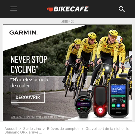
ANNONCE
Accueil
Sur le zinc
Brèves de comptoir
Gravel sort de ta niche : le
Shimano GRX arrive …