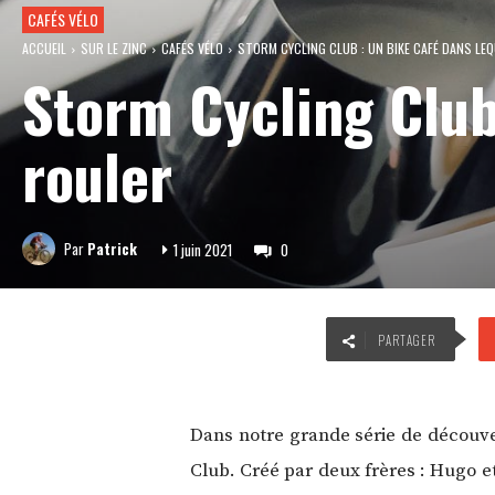
CAFÉS VÉLO
ACCUEIL
SUR LE ZINC
CAFÉS VÉLO
STORM CYCLING CLUB : UN BIKE CAFÉ DANS LE
Storm Cycling Club
rouler
Par
Patrick
1 juin 2021
0
PARTAGER
Dans notre grande série de découve
Club. Créé par deux frères : Hugo et