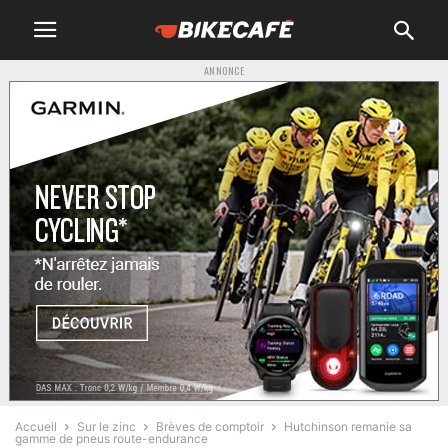
ANNONCE
Accueil
Sur le zinc
Brèves de comptoir
Hutchinson remanie sa
gamme de pneus route-endurance