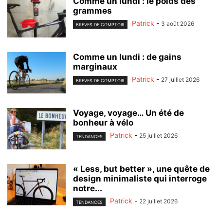
Comme un lundi : le poids des
grammes
Patrick
-
3 août 2026
BRÈVES DE COMPTOIR
Comme un lundi : de gains
marginaux
Patrick
-
27 juillet 2026
BRÈVES DE COMPTOIR
Voyage, voyage… Un été de
bonheur à vélo
Patrick
-
25 juillet 2026
TENDANCES
« Less, but better », une quête de
design minimaliste qui interroge
notre...
Patrick
-
22 juillet 2026
TENDANCES