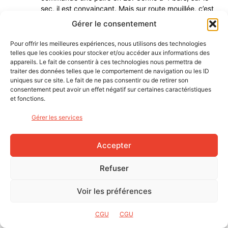
sec, il est convaincant. Mais sur route mouillée, c’est
une catastrophe. Dès que l’on prend un peu d’angle,
Gérer le consentement
ça glisse. Et dès qu’on se met en danseuse, ça
dérape. Heureusement qu’à ce moment, je n’avais
Pour offrir les meilleures expériences, nous utilisons des technologies
que la roue arrière équipée avec un sector.
telles que les cookies pour stocker et/ou accéder aux informations des
Ils sont hyper dangereux !
appareils. Le fait de consentir à ces technologies nous permettra de
traiter des données telles que le comportement de navigation ou les ID
uniques sur ce site. Le fait de ne pas consentir ou de retirer son
Je reste médusé vis-à-vis de tous les éloges du
consentement peut avoir un effet négatif sur certaines caractéristiques
Sector. Ils seront vites démontés.
et fonctions.
Je viens également de tester les Challenger TLR en
Gérer les services
32 mm sur routes sèches et humides. Gonflé
également à 4 bars, ils sont moins confortable que les
Accepter
Fusion all season. C’est peut être dû à une pression
trop élevée. Sur le mouillé, ils sont également moins
Refuser
bon que les Fusion all season.
Je ne suis pas convaincu pour le moment.
Voir les préférences
Répondre
CGU
CGU
Xav'
8 janvier 2025 À 13h28