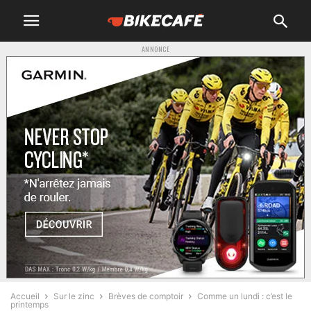
ANNONCE
Accueil
Sur le zinc
Brèves de comptoir
Comme un lundi : c’est le
printemps