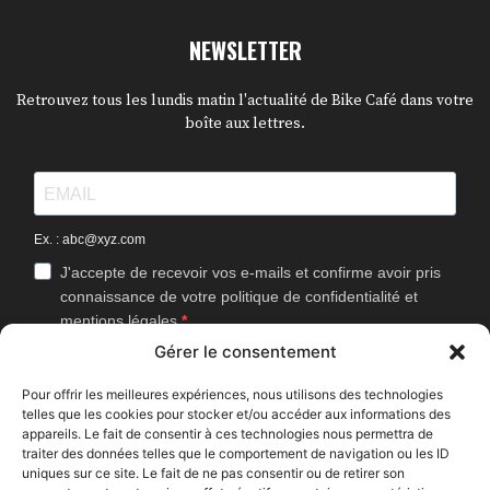
NEWSLETTER
Retrouvez tous les lundis matin l'actualité de Bike Café dans votre
boîte aux lettres.
Ex. : abc@xyz.com
J'accepte de recevoir vos e-mails et confirme avoir pris
connaissance de votre politique de confidentialité et
mentions légales.
Gérer le consentement
Vous pouvez vous désinscrire à tout moment en cliquant sur le lien
présent dans nos emails.
Pour offrir les meilleures expériences, nous utilisons des technologies
telles que les cookies pour stocker et/ou accéder aux informations des
J'accepte que Bike Café mesure l'ouverture des
appareils. Le fait de consentir à ces technologies nous permettra de
newsletters afin d'améliorer les contenus proposés.
traiter des données telles que le comportement de navigation ou les ID
uniques sur ce site. Le fait de ne pas consentir ou de retirer son